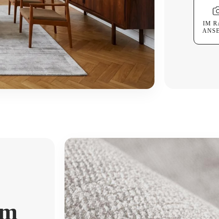
IM 
ANS
em