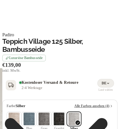
Padiro
Teppich Village 125 Silber,
Bambusseide
Luxuriöse Bambusseide
€139,00
inkl. MwSt.
Kostenloser Versand & Retoure
DE
2-4 Werktage
Land wählen
Silber
Farbe
Alle Farben ansehen
(4)
Aktuelle Farbe
Champagner
Blau
Grau
Graphit
Silber