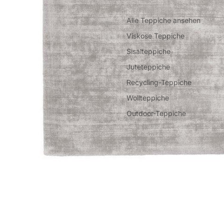
Alle Teppiche ansehen
Viskose Teppiche
Sisalteppiche
Juteteppiche
Recycling-Teppiche
Wollteppiche
Outdoor-Teppiche